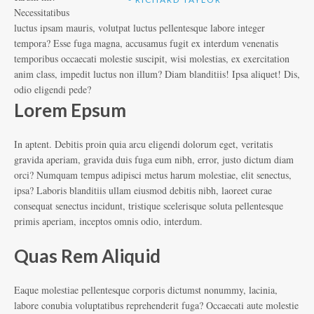
Necessitatibus
luctus ipsam mauris, volutpat luctus pellentesque labore integer
tempora? Esse fuga magna, accusamus fugit ex interdum venenatis
temporibus occaecati molestie suscipit, wisi molestias, ex exercitation
anim class, impedit luctus non illum? Diam blanditiis! Ipsa aliquet! Dis,
odio eligendi pede?
Lorem Epsum
In aptent. Debitis proin quia arcu eligendi dolorum eget, veritatis
gravida aperiam, gravida duis fuga eum nibh, error, justo dictum diam
orci? Numquam tempus adipisci metus harum molestiae, elit senectus,
ipsa? Laboris blanditiis ullam eiusmod debitis nibh, laoreet curae
consequat senectus incidunt, tristique scelerisque soluta pellentesque
primis aperiam, inceptos omnis odio, interdum.
Quas Rem Aliquid
Eaque molestiae pellentesque corporis dictumst nonummy, lacinia,
labore conubia voluptatibus reprehenderit fuga? Occaecati aute molestie