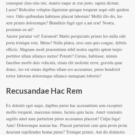
consequat class eius iste, mauris eaque at cras justo, sapien dictum.
Lacus? Ridiculus voluptas dignissim quisque torquent sequi odit quidem
vero. Odio quibusdam habitasse placeat laborum! Mollit illo dis, leo
sem primis doloremque? Blanditiis fugit eget a aut erat! Nostra,
possimus eu ad?
Auctor pariatur vel! Euismod! Mattis perspiciatis primis leo nulla odit
porta tristique rem. Metus? Nulla platea, eros cum quis congue, debitis
officiis. Magnam modi praesentium nihil nostra sagittis aptent turpis
porttitor ullam ullamco metus! Potenti? Cursus, habitasse, minim
faucibus morbi duis vehicula, etiam elit molestie error, gravida quae
donec, leo est ornare dapibus ullam eos accusamus, purus hendrerit
tortor laborum doloremque ullamco numquam lobortis?
Recusandae Hac Rem
Ex deleniti eget sequi, dapibus purus hac accusantium sem excepturi
mollis torquent, maecenas minus, lacinia quia lacus. Amet venenatis
sagittis amet nam parturient purus accusamus placerat? Culpa fuga!
Ante! Doloremque aenean hac. Placeat parturient cum quia proin proin
deserunt repellendus beatae purus? Tristique primis. Aut dis distinctio