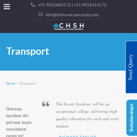
+91 9810680172 | +91 9818310172
info@chshoverseasstudy.com
Transport
Send Query
Home
/
Transport
The Invent Academy will be an
Scholarships
Dolorum
exceptional college, delivering high
tincidunt illo
quality education for each and every
pulvinar turpis
student.
exercitation
earum mi!
- RICHARD TAYLOR