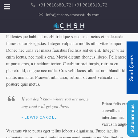
+91 9810680172 | +91 9818310172
info@chshoverseasstudy.com
Pellentesque habitant morbi tristique senectus et netus et malesuada
fames ac turpis egestas. Integer vulputate mollis nibh vitae tempor.
Donec nec urna vel massa faucibus facilisis sed eu elit. Integer vitae
enim lectus, nec mollis erat. Morbi dictum rhoncus libero. Pellentesque
Send Query
ut purus eros, a tincidunt tortor. Curabitur orci turpis, rutrum eu
pharetra id, congue nec nulla. Cras velit lacus, aliquet non blandit id,
mattis non ante. Praesent nibh arcu, rutrum sit amet vehicula ut,
posuere quis metus.
If you don’t know where you are going,
Etiam felis erat,
any road will get you there.
Scholarships
convallis ut
interdum nec,
- LEWIS CAROLL
varius in augue.
Vivamus vitae purus eget tellus lobortis dignissim. Fusce iaculis
vulputate mauris, non dignissim urna condimentum ac. Vestibulum