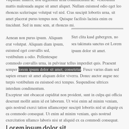
mattis malesuada augue sit amet aliquet. Nullam euismod odio eget leo
rhoncus scelerisque volutpat vel nisl. Cras suscipit lobortis urna, sit
amet placerat purus tempus non. Quisque facilisis lacinia enim eu
tincidunt. Sed in nunc sem, at rhoncus mi.
Stet clita kasd gubergren, no
Aenean non purus ipsum. Aliquam
sea takimata sanctus est Lorem
erat volutpat. Aliquam diam ipsum,
euismod eget convallis sed,
ipsum dolor sit amet.
vestibulum a odio. Pellentesque
commodo convallis urna, in pulvinar tellus imperdiet quis. Praesent
semper
lorem ipsum dolor sit amet, consetetur
. Fusce varius diam sed
sapien ornare sit amet aliquam dolor viverra. Donec auctor augue nec
turpis vestibulum eu euismod orci tempus. Suspendisse ultrices
interdum condimentum.
Excepteur sint obcaecat cupiditat non proident, sunt in culpa qui officia
deserunt mollit anim id est laborum. Ut wisi enim ad minim veniam,
quis nostrud exerci tation ullamcorper suscipit lobortis nisl ut aliquip ex
ea commodo consequat. Ut enim ad minim veniam, quis nostrud
exercitation ullamco laboris nisi ut aliquid ex ea commodi consequat.
Lorem ipsum dolor sit